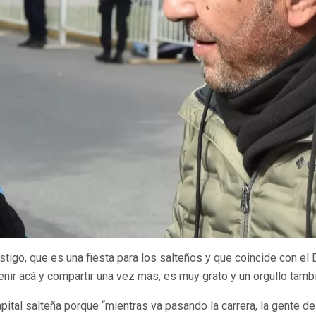
stigo, que es una fiesta para los salteños y que coincide con el 
enir acá y compartir una vez más, es muy grato y un orgullo tambi
ital salteña porque “mientras va pasando la carrera, la gente de 